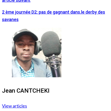
article suivant
2 ème journée D2: pas de gagnant dans.le derby des
savanes
Jean CANTCHEKI
View articles