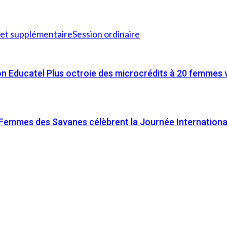
get supplémentaire
Session ordinaire
on Educatel Plus octroie des microcrédits à 20 femmes
es Femmes des Savanes célèbrent la Journée Internation