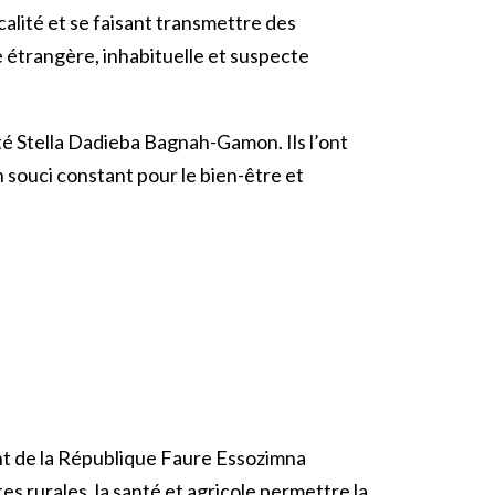
calité et se faisant transmettre des
e étrangère, inhabituelle et suspecte
té Stella Dadieba Bagnah-Gamon. Ils l’ont
 souci constant pour le bien-être et
nt de la République Faure Essozimna
es rurales, la santé et agricole permettre la