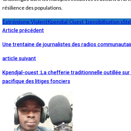
résilience des populations.
Extrémisme Violent
Kpendjal-Ouest 1
sensibilisation s
Ste
Article précédent
Une trentaine de journalistes des radios communautai
article suivant
Kpendjal-ouest :La chefferie traditionnelle outillée su
pacifique des litiges fonciers