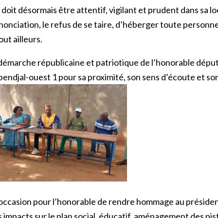
oit désormais être attentif, vigilant et prudent dans sa lo
nonciation, le refus de se taire, d’héberger toute personn
ut ailleurs.
 démarche républicaine et patriotique de l’honorable dépu
endjal-ouest 1 pour sa proximité, son sens d’écoute et son
occasion pour l’honorable de rendre hommage au préside
s impacts sur le plan social, éducatif, aménagement des pist