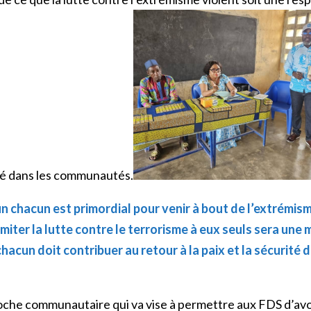
rité dans les communautés.
 un chacun est primordial pour venir à bout de l’extrémis
imiter la lutte contre le terrorisme à eux seuls sera une 
chacun doit contribuer au retour à la paix et la sécurité 
proche communautaire qui va vise à permettre aux FDS d’av