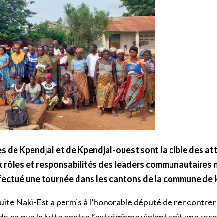
es de Kpendjal et de Kpendjal-ouest sont la cible des a
ux rôles et responsabilités des leaders communautaires ne
ué une tournée dans les cantons de la commune de kpen
te Naki-Est a permis à l’honorable député de rencontrer l
e ce que la lutte contre l’extrémisme violent soit une respo