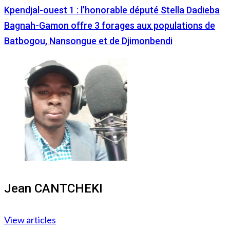
Kpendjal-ouest 1 : l’honorable député Stella Dadieba
Bagnah-Gamon offre 3 forages aux populations de
Batbogou, Nansongue et de Djimonbendi
Jean CANTCHEKI
View articles