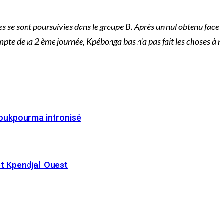
tres se sont poursuivies dans le groupe B. Après un nul obtenu fa
e de la 2 ème journée, Kpébonga bas n’a pas fait les choses à m
é
Nioukpourma intronisé
et Kpendjal-Ouest