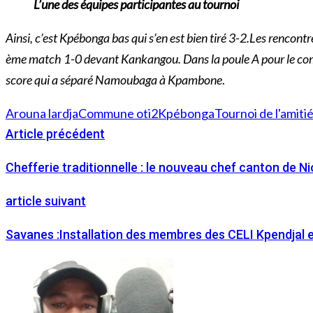
L’une des équipes participantes au tournoi
Ainsi, c’est Kpébonga bas qui s’en est bien tiré 3-2.Les rencon
ème match 1-0 devant Kankangou. Dans la poule A pour le compt
score qui a séparé Namoubaga à Kpambone
.
Arouna lardja
Commune oti2
Kpébonga
Tournoi de l'amiti
Article précédent
Chefferie traditionnelle : le nouveau chef canton de 
article suivant
Savanes :Installation des membres des CELI Kpendjal 