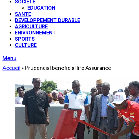
SOCIETE
EDUCATION
SANTE
DEVELOPPEMENT DURABLE
AGRICULTURE
ENIVRONNEMENT
SPORTS
CULTURE
Menu
Accueil
»
Prudencial beneficial life Assurance