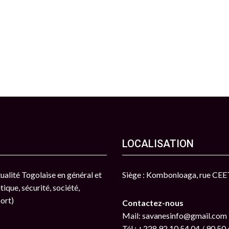
LOCALISATION
ctualité Togolaise en général et
Siège : Kombonloaga, rue CE
tique, sécurité, société,
port)
Contactez-nous
Mail: savanesinfo@gmail.com
Tél : +228 92 10 54 04 / 90 50