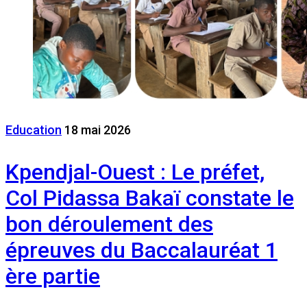
Education
18 mai 2026
Kpendjal-Ouest : Le préfet,
Col Pidassa Bakaï constate le
bon déroulement des
épreuves du Baccalauréat 1
ère partie