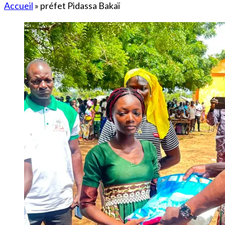
Accueil
»
préfet Pidassa Bakaï