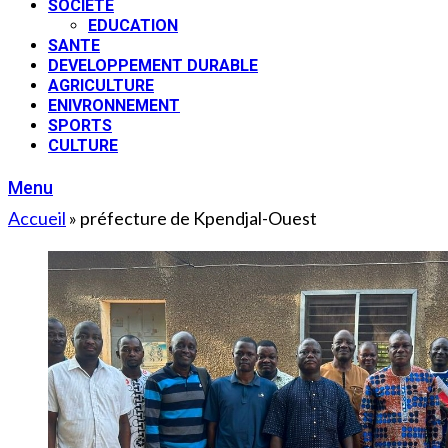
SOCIETE
EDUCATION
SANTE
DEVELOPPEMENT DURABLE
AGRICULTURE
ENIVRONNEMENT
SPORTS
CULTURE
Menu
Accueil
»
préfecture de Kpendjal-Ouest