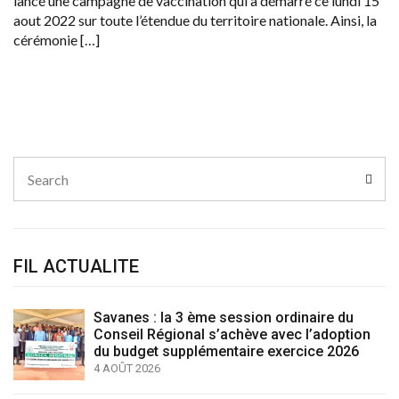
lancé une campagne de vaccination qui a démarré ce lundi 15
aout 2022 sur toute l’étendue du territoire nationale. Ainsi, la
cérémonie […]
Search
Sear
for:
FIL ACTUALITE
Savanes : la 3 ème session ordinaire du
Conseil Régional s’achève avec l’adoption
du budget supplémentaire exercice 2026
4 AOÛT 2026