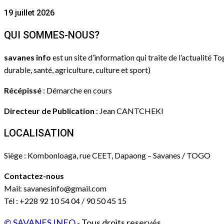
19 juillet 2026
QUI SOMMES-NOUS?
savanes info
est un site d’information qui traite de l’actualité T
durable, santé, agriculture, culture et sport)
Récépissé
: Démarche en cours
Directeur de Publication
: Jean CANTCHEKI
LOCALISATION
Siège : Kombonloaga, rue CEET, Dapaong – Savanes / TOGO
Contactez-nous
Mail: savanesinfo@gmail.com
Tél : +228 92 10 54 04 / 90 50 45 15
© SAVANES INFO
- Tous droits reservés