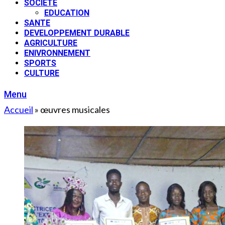
SOCIETE
EDUCATION
SANTE
DEVELOPPEMENT DURABLE
AGRICULTURE
ENIVRONNEMENT
SPORTS
CULTURE
Menu
Accueil
»
œuvres musicales