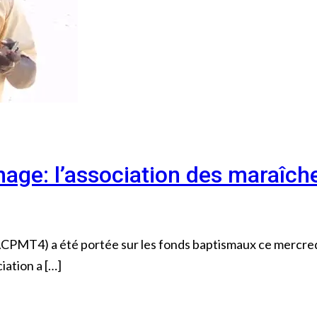
age: l’association des maraîch
ACPMT4) a été portée sur les fonds baptismaux ce mercred
iation a […]