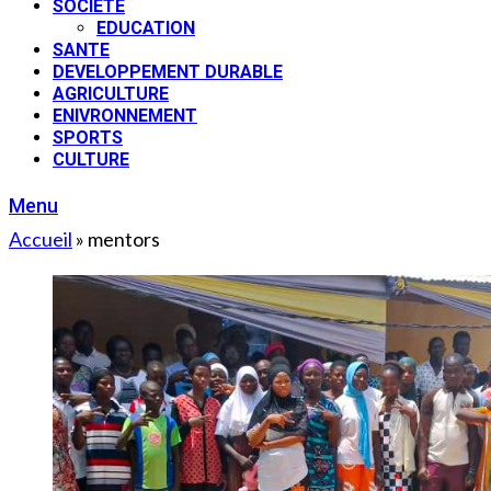
SOCIETE
EDUCATION
SANTE
DEVELOPPEMENT DURABLE
AGRICULTURE
ENIVRONNEMENT
SPORTS
CULTURE
Menu
Accueil
»
mentors