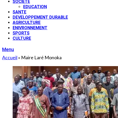
SOCIETE
EDUCATION
SANTE
DEVELOPPEMENT DURABLE
AGRICULTURE
ENIVRONNEMENT
SPORTS
CULTURE
Menu
Accueil
»
Maire Laré Monoka