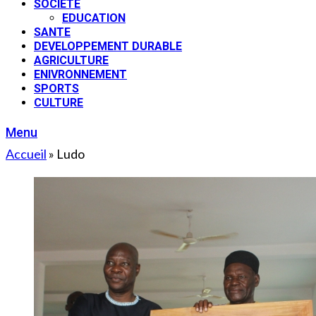
SOCIETE
EDUCATION
SANTE
DEVELOPPEMENT DURABLE
AGRICULTURE
ENIVRONNEMENT
SPORTS
CULTURE
Menu
Accueil
»
Ludo