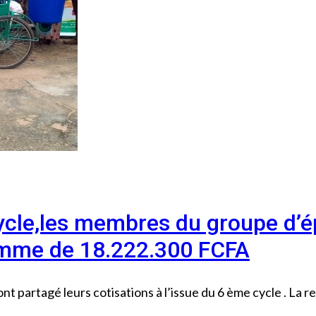
ycle,les membres du groupe d’é
omme de 18.222.300 FCFA
artagé leurs cotisations à l’issue du 6 ème cycle . La re