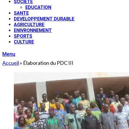
SOCIETE
EDUCATION
SANTE
DEVELOPPEMENT DURABLE
AGRICULTURE
ENIVRONNEMENT
SPORTS
CULTURE
Menu
Accueil
»
Élaboration du PDC III