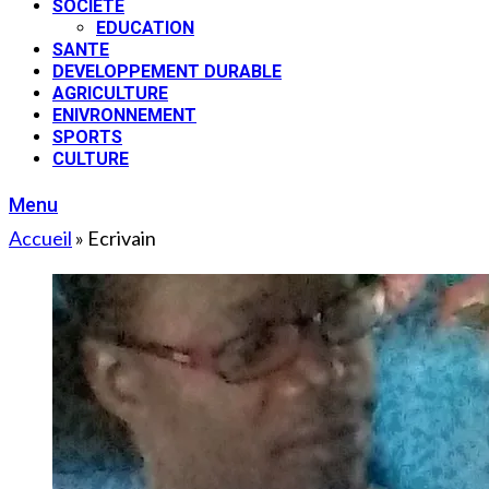
SOCIETE
EDUCATION
SANTE
DEVELOPPEMENT DURABLE
AGRICULTURE
ENIVRONNEMENT
SPORTS
CULTURE
Menu
Accueil
»
Ecrivain