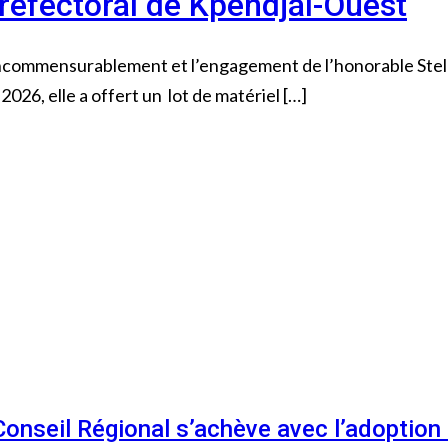
préfectoral de Kpendjal-Ouest
t incommensurablement et l’engagement de l’honorable St
026, elle a offert un lot de matériel […]
 Conseil Régional s’achève avec l’adoptio