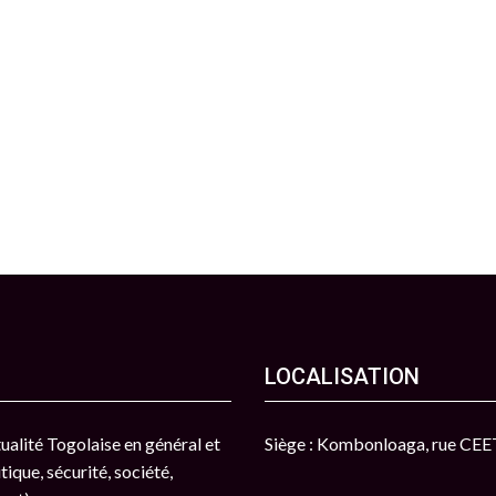
LOCALISATION
ctualité Togolaise en général et
Siège : Kombonloaga, rue CE
tique, sécurité, société,