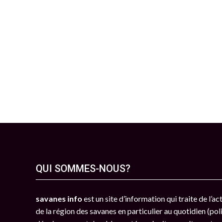
QUI SOMMES-NOUS?
savanes info
est un site d’information qui traite de l’a
de la région des savanes en particulier au quotidien (poli