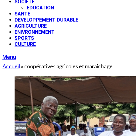
SOCIETE
EDUCATION
SANTE
DEVELOPPEMENT DURABLE
AGRICULTURE
ENIVRONNEMENT
SPORTS
CULTURE
Menu
Accueil
»
coopératives agricoles et maraîchage