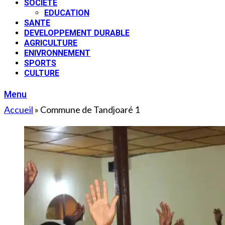
SOCIETE
EDUCATION
SANTE
DEVELOPPEMENT DURABLE
AGRICULTURE
ENIVRONNEMENT
SPORTS
CULTURE
Menu
Accueil
»
Commune de Tandjoaré 1