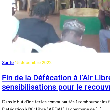
Sante
15 décembre 2022
Fin de la Défécation à l’Air Li
sensibilisations pour le recou
Dans le but d’inciter les communautés à rembourser les fon
Défécation à l’Air Libre ( AEDAL), la commune de […]