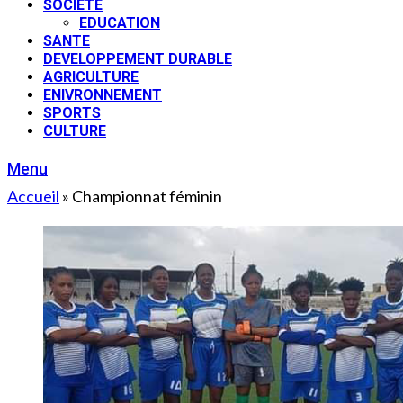
SOCIETE
EDUCATION
SANTE
DEVELOPPEMENT DURABLE
AGRICULTURE
ENIVRONNEMENT
SPORTS
CULTURE
Menu
Accueil
»
Championnat féminin