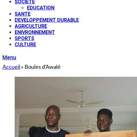
SOCIETE
EDUCATION
SANTE
DEVELOPPEMENT DURABLE
AGRICULTURE
ENIVRONNEMENT
SPORTS
CULTURE
Menu
Accueil
»
Boules d'Awalé