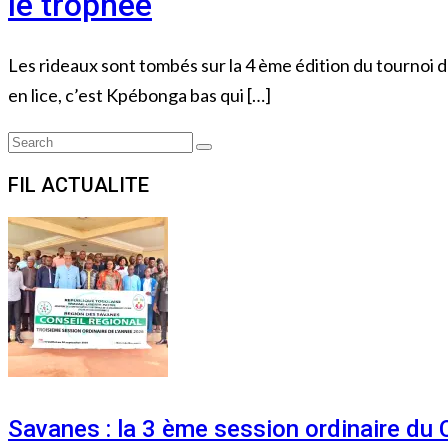
le trophée
Les rideaux sont tombés sur la 4 ème édition du tournoi d
en lice, c’est Kpébonga bas qui […]
Search
Search
for:
FIL ACTUALITE
Savanes : la 3 ème session ordinaire du