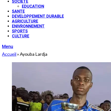
SOCIETE
EDUCATION
SANTE
DEVELOPPEMENT DURABLE
AGRICULTURE
ENIVRONNEMENT
SPORTS
CULTURE
Menu
Accueil
»
Ayouba Lardja