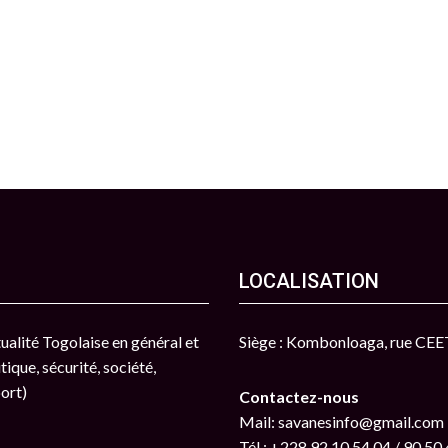
LOCALISATION
ctualité Togolaise en général et
Siège : Kombonloaga, rue CE
tique, sécurité, société,
port)
Contactez-nous
Mail: savanesinfo@gmail.com
Tél : +228 92 10 54 04 / 90 50