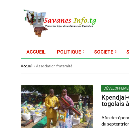
ACCUEIL
POLITIQUE
SOCIETE
Accueil
»
Association fraternité
DÉVELOPPEME
Kpendjal-
togolais 
Afin de répond
du septentrion