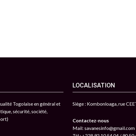
LOCALISATION
ctualité Togolaise en général et
Siège : Kombonloaga, rue CE
tique, sécurité, société,
port)
Contactez-nous
Mail: savanesinfo@gmail.com
Tél : +228 92 10 54 04 / 90 50