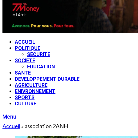
ACCUEIL
POLITIQUE
SECURITE
SOCIETE
EDUCATION
SANTE
DEVELOPPEMENT DURABLE
AGRICULTURE
ENIVRONNEMENT
SPORTS
CULTURE
Menu
Accueil
»
association 2ANH