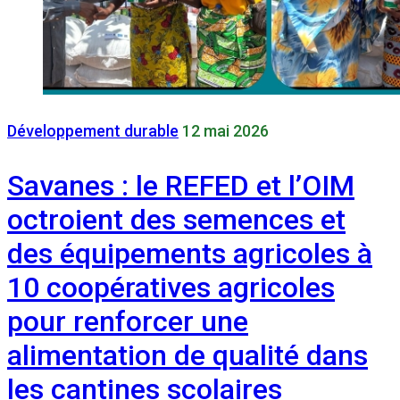
Développement durable
12 mai 2026
Savanes : le REFED et l’OIM
octroient des semences et
des équipements agricoles à
10 coopératives agricoles
pour renforcer une
alimentation de qualité dans
les cantines scolaires