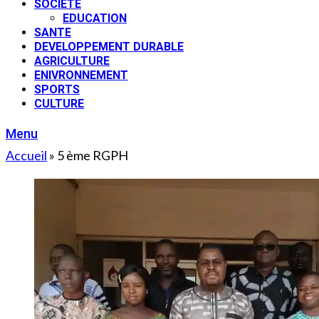
SOCIETE
EDUCATION
SANTE
DEVELOPPEMENT DURABLE
AGRICULTURE
ENIVRONNEMENT
SPORTS
CULTURE
Menu
Accueil
»
5 ème RGPH