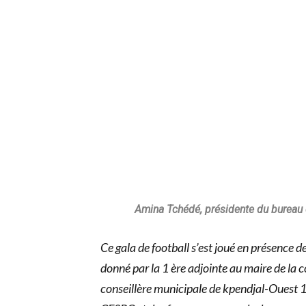
cohésion sociale et 
qu’on a regroupé les
mais c’est aussi pour
seulement l’apanage
Et nos femmes ont jo
femme est déterminée,
Amina Tchédé, présidente du burea
Ce gala de football s’est joué en présence d
donné par la 1 ère adjointe au maire de l
conseillère municipale de kpendjal-Ouest 1