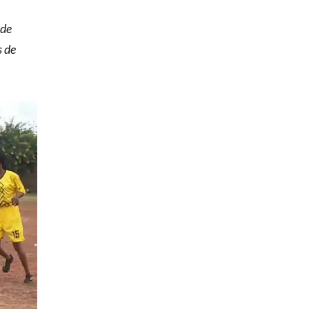
 de
s de