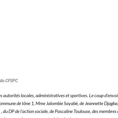
du vivre-ensemble puisque vous avez v
 femmes de presque toutes les préfect
 montrer que le football n’est pas
 des hommes et les femmes savent jou
ué plus de 60 min ça montre que si la
 elle peut y arriver.
u du CFSPC
es autorités locales, administratives et sportives. Le coup d’envoi
a commune de tône 1, Mme Jalombie Sayabè, de Jeannette Djagba
 , du DP de l’action sociale, de Pascaline Toulouse, des membres