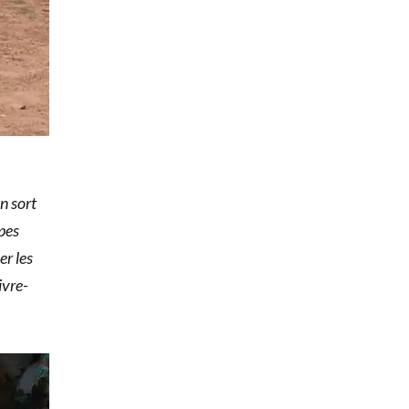
n sort
pes
er les
ivre-