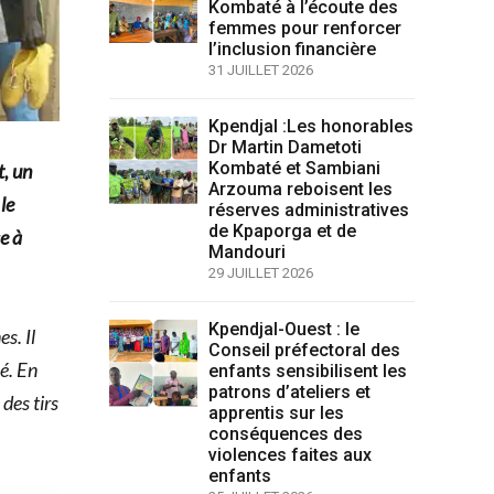
Kombaté à l’écoute des
femmes pour renforcer
l’inclusion financière
31 JUILLET 2026
Kpendjal :Les honorables
Dr Martin Dametoti
Kombaté et Sambiani
t, un
Arzouma reboisent les
le
réserves administratives
de Kpaporga et de
e à
Mandouri
29 JUILLET 2026
Kpendjal-Ouest : le
s. Il
Conseil préfectoral des
é. En
enfants sensibilisent les
patrons d’ateliers et
des tirs
apprentis sur les
conséquences des
violences faites aux
enfants