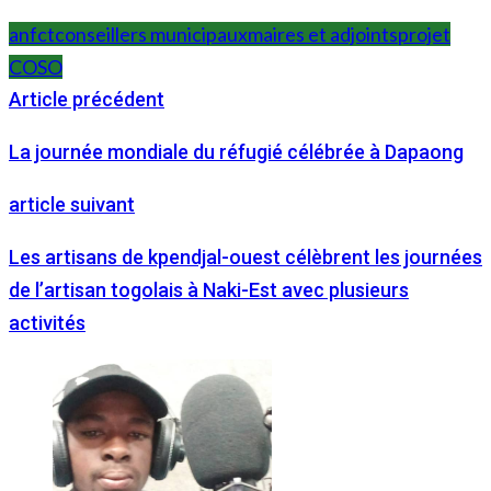
anfct
conseillers municipaux
maires et adjoints
projet
COSO
Article précédent
La journée mondiale du réfugié célébrée à Dapaong
article suivant
Les artisans de kpendjal-ouest célèbrent les journées
de l’artisan togolais à Naki-Est avec plusieurs
activités