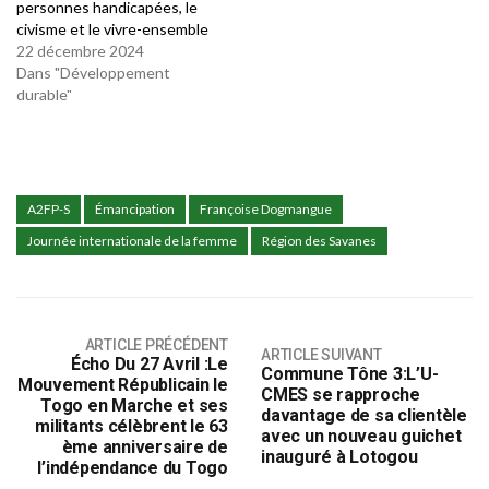
personnes handicapées, le
civisme et le vivre-ensemble
22 décembre 2024
Dans "Développement
durable"
A2FP-S
Émancipation
Françoise Dogmangue
Journée internationale de la femme
Région des Savanes
ARTICLE PRÉCÉDENT
ARTICLE SUIVANT
Écho Du 27 Avril :Le
Commune Tône 3:L’U-
Mouvement Républicain le
CMES se rapproche
Togo en Marche et ses
davantage de sa clientèle
militants célèbrent le 63
avec un nouveau guichet
ème anniversaire de
inauguré à Lotogou
l’indépendance du Togo