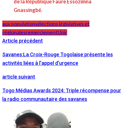
de la République Faure Essozimna
Gnassingbé.
aux populations
élections législatives et
régionales
remerciement
Unir
Article précédent
Savanes:La Croix-Rouge Togolaise présente les
activités liées à l’appel d’urgence
article suivant
Togo Médias Awards 2024: Triple récompense pour
la radio communautaire des savanes